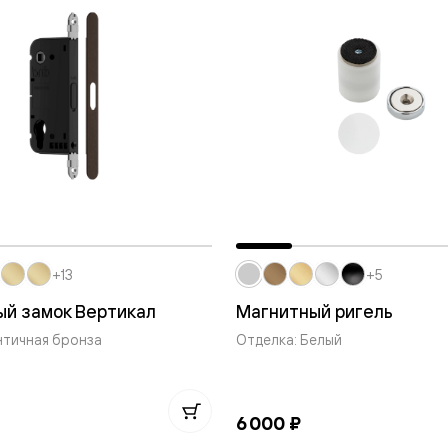
евая
+13
+5
й замок Вертикал
Магнитный ригель
нтичная бронза
Отделка: Белый
ские
вание
6 000 ₽