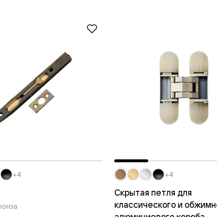
—
е
ный
м —
я
+4
+4
одки
Скрытая петля для
классического и обжимн
ронза
алюминиевого короба