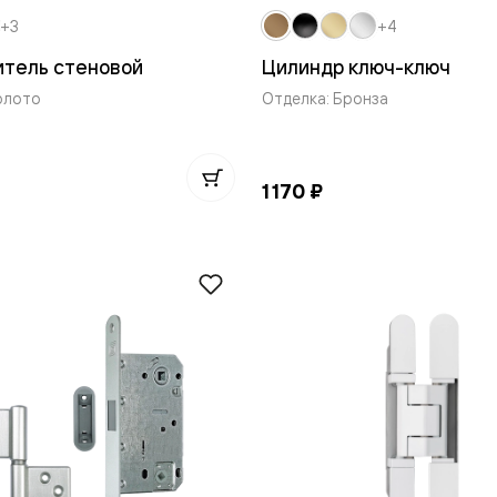
+3
+4
итель стеновой
Цилиндр ключ-ключ
олото
Отделка: Бронза
нный
1 170 ₽
м
ые