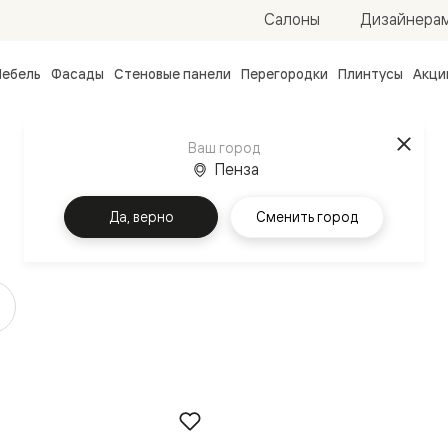
Салоны
Дизайнера
ебель
Фасады
Стеновые панели
Перегородки
Плинтусы
Акци
атные
ые
Ваш город
чные
Пенза
Да, верно
Сменить город
ванные