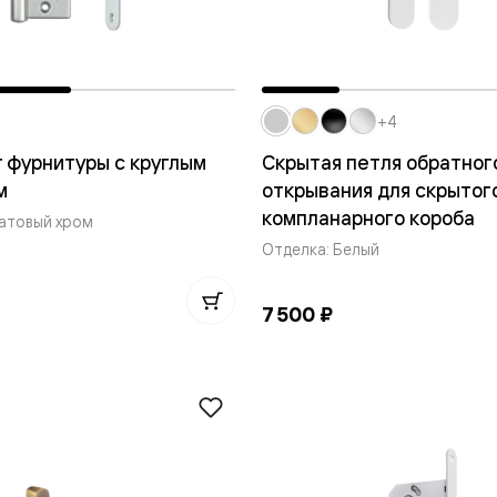
евые
+4
евые
 фурнитуры с круглым
Скрытая петля обратног
ные
м
открывания для скрытог
компланарного короба
атовый хром
ский
Отделка: Белый
7 500 ₽
бную