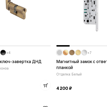
ые
дки
ый
ые
+4
+7
 ключ-завертка ДНД
Магнитный замок с отве
ые
планкой
ронза
вые
Отделка: Белый
4 200 ₽