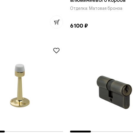
одки
Отделка: Матовая бронза
ика
6 100 ₽