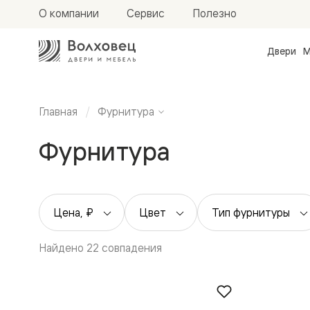
О компании
Сервис
Полезно
Двери
М
Межкомн
двери
Доступн
и практи
Главная
Фурнитура
Фридом
Центро
Фурнитура
Галант
Нео
Планум
Секрето
-
скрытые
Цена, ₽
Цвет
Тип фурнитуры
двери
Фрезеро
двери
Найдено 22 совпадения
в
эмали
Прайм
Маскот
Эссе