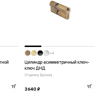
+4
тной
Цилиндр асимметричный ключ-
ключ ДНД
Отделка: Бронза
3 640 ₽