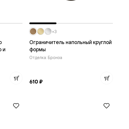
+3
о
Ограничитель напольный круглой
о и
формы
Отделка: Бронза
610 ₽