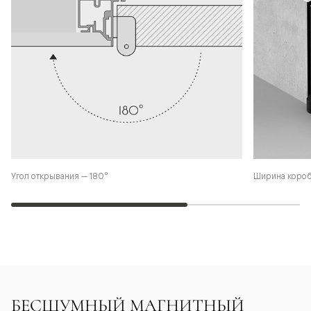
Угол открывания — 180°
Ширина коро
БЕСШУМНЫЙ МАГНИТНЫЙ